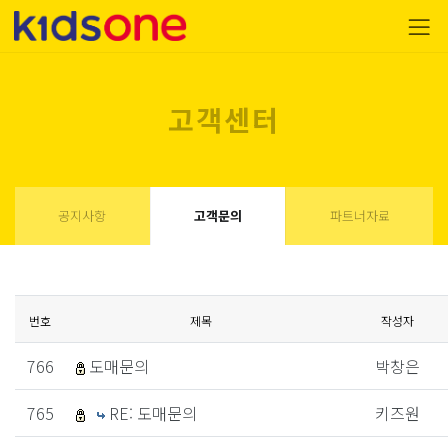
고객센터
공지사항
고객문의
파트너자료
번호
제목
작성자
766
도매문의
박창은
765
RE: 도매문의
키즈원