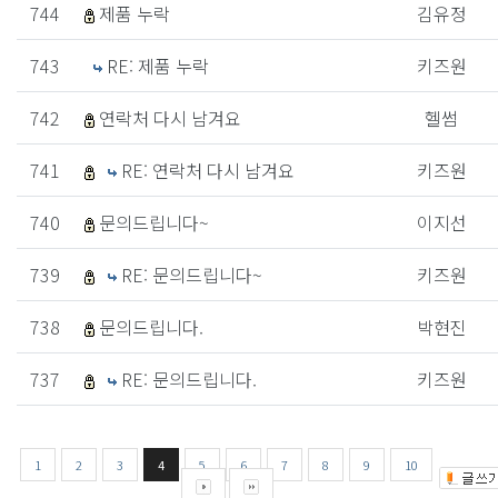
744
제품 누락
김유정
743
RE: 제품 누락
키즈원
742
연락처 다시 남겨요
헬썸
741
RE: 연락처 다시 남겨요
키즈원
740
문의드립니다~
이지선
739
RE: 문의드립니다~
키즈원
738
문의드립니다.
박현진
737
RE: 문의드립니다.
키즈원
1
2
3
4
5
6
7
8
9
10