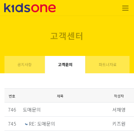
고객센터
공지사항
고객문의
파트너자료
번호
제목
작성자
746
도매문의
서재영
745
RE: 도매문의
키즈원